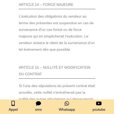
ARTICLE 14 – FORCE MAJEURE
L’exécution des obligations du vendeur au
terme des présentes est suspendue en cas de
survenance d’un cas fortuit ou de force
majeure qui en empêcherait l’exécution. Le
vendeur avisera le client de la survenance d’un
tel événement dès que possible.
ARTICLE 15 – NULLITÉ ET MODIFICATION
DU CONTRAT
Si l’une des stipulations du présent contrat était
annulée, cette nullité n’entraînerait pas la
nullité des autres stipulations qui demeureront
en vigueur entre les parties. Toute modification
Appel
sms
Whatsapp
youtube
contractuelle n’est valable qu’après un accord