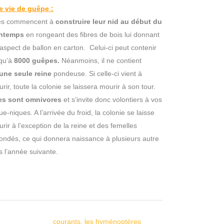
e vie de guêpe :
les commencent à
construire leur nid au début du
intemps
en rongeant des fibres de bois lui donnant
aspect de ballon en carton. Celui-ci peut contenir
squ’à
8000 guêpes.
Néanmoins, il ne contient
une seule reine
pondeuse. Si celle-ci vient à
rir, toute la colonie se laissera mourir à son tour.
les sont omnivores
et s’invite donc volontiers à vos
ue-niques. A l’arrivée du froid, la colonie se laisse
rir à l’exception de la reine et des femelles
ondés, ce qui donnera naissance à plusieurs autre
s l’année suivante.
courants, les hyménoptères