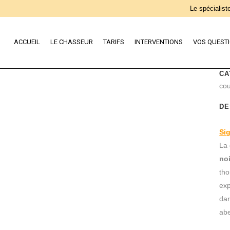
Le spécialiste
ACCUEIL
LE CHASSEUR
TARIFS
INTERVENTIONS
VOS QUEST
CA
cou
DE
Sig
La
no
tho
ex
da
abe