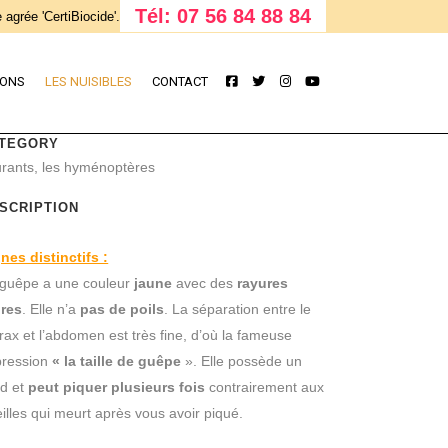
Tél: 07 56 84 88 84
 agrée 'CertiBiocide'.
IONS
LES NUISIBLES
CONTACT
TEGORY
rants, les hyménoptères
SCRIPTION
nes distinctifs :
 guêpe a une couleur
jaune
avec des
rayures
ires
. Elle n’a
pas de poils
. La séparation entre le
rax et l’abdomen est très fine, d’où la fameuse
pression
« la taille de guêpe
». Elle possède un
rd et
peut piquer plusieurs fois
contrairement aux
illes qui meurt après vous avoir piqué.