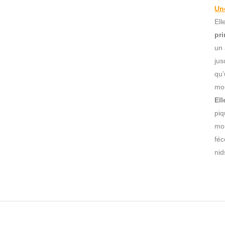
Un
El
pr
un 
ju
qu’
mou
El
piq
mou
féc
nid