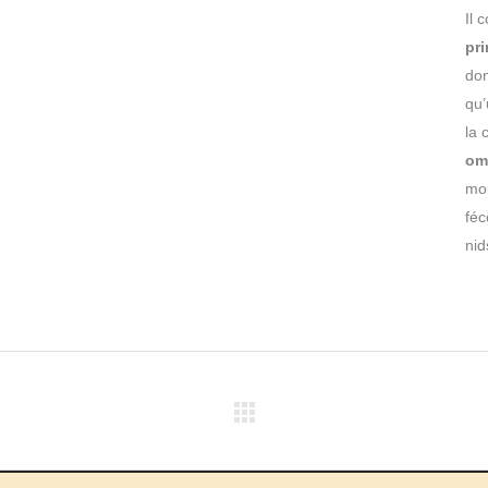
Il
pr
don
qu’
la 
om
mou
féc
nid