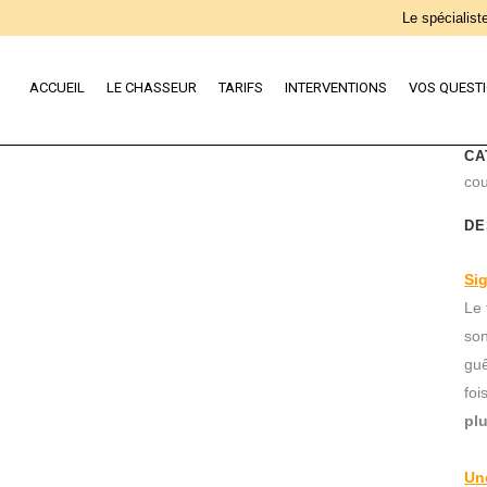
Le spécialiste
ACCUEIL
LE CHASSEUR
TARIFS
INTERVENTIONS
VOS QUEST
CA
cou
DE
Sig
Le 
son
guê
foi
plu
Un