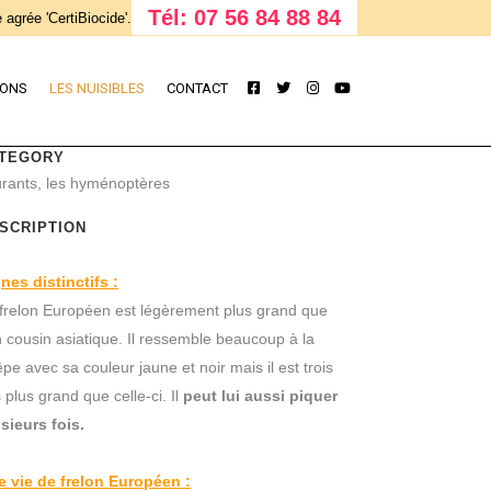
Tél: 07 56 84 88 84
 agrée 'CertiBiocide'.
IONS
LES NUISIBLES
CONTACT
TEGORY
rants, les hyménoptères
SCRIPTION
nes distinctifs :
frelon Européen est légèrement plus grand que
 cousin asiatique. Il ressemble beaucoup à la
pe avec sa couleur jaune et noir mais il est trois
s plus grand que celle-ci. Il
peut lui aussi piquer
sieurs fois.
e vie de frelon Européen :