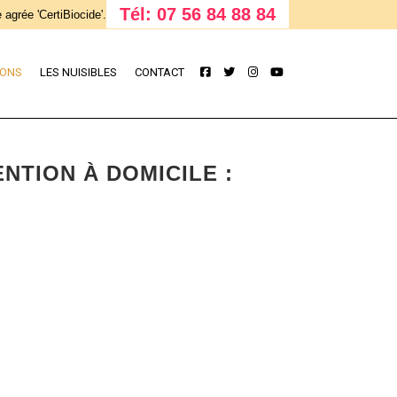
Tél: 07 56 84 88 84
 agrée 'CertiBiocide'.
IONS
LES NUISIBLES
CONTACT
NTION À DOMICILE :