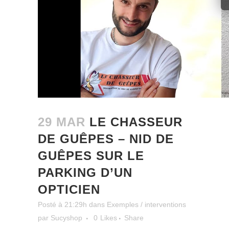
29 MAR
LE CHASSEUR
DE GUÊPES – NID DE
GUÊPES SUR LE
PARKING D’UN
OPTICIEN
Posté à 21:29h
dans
Exemples / interventions
par
Sucyshop
0
Likes
Share