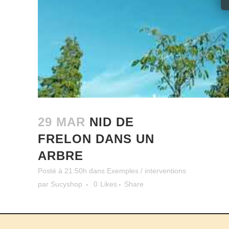
29 MAR
NID DE
FRELON DANS UN
ARBRE
Posté à 21:50h
dans
Exemples / interventions
par
Sucyshop
0
Likes
Share